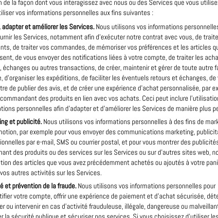
n de la façon dont vous interagissez avec nous ou des Services que vous utilise
iliser vos informations personnelles aux fins suivantes :
, adapter et améliorer les Services.
Nous utilisons vos informations personnelle
urnir les Services, notamment afin d’exécuter notre contrat avec vous, de traite
ts, de traiter vos commandes, de mémoriser vos préférences et les articles q
sent, de vous envoyer des notifications liées à votre compte, de traiter les acha
, échanges ou autres transactions, de créer, maintenir et gérer de toute autre 
 d’organiser les expéditions, de faciliter les éventuels retours et échanges, de
re de publier des avis, et de créer une expérience d’achat personnalisée, par 
commandant des produits en lien avec vos achats. Ceci peut inclure l’utilisatio
tions personnelles afin d’adapter et d’améliorer les Services de manière plus p
ng et publicité.
Nous utilisons vos informations personnelles à des fins de mar
motion, par exemple pour vous envoyer des communications marketing, publicita
onnelles par e-mail, SMS ou courrier postal, et pour vous montrer des publicités
ant des produits ou des services sur les Services ou sur d’autres sites web,
tion des articles que vous avez précédemment achetés ou ajoutés à votre panie
vos autres activités sur les Services.
é et prévention de la fraude.
Nous utilisons vos informations personnelles pour
ifier votre compte, offrir une expérience de paiement et d’achat sécurisée, dét
r ou intervenir en cas d’activité frauduleuse, illégale, dangereuse ou malveillan
r la sécurité publique et sécuriser nos services. Si vous choisissez d’utiliser le