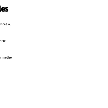
les
rvices ou
z nos
ur mettre