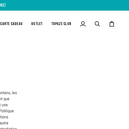
INE)
CARTE CADEAU
OUTLET
TOPAZE CLUB
Mon
Recherche
Panier
compte
ontenu, les
ant que
t une
Politique
ations
 autre