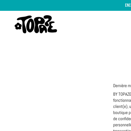
Passer
EN
au
contenu
Dernière mi
BY TOPAZE 
fonctionnal
client(e),
boutique p
de confide
personnell