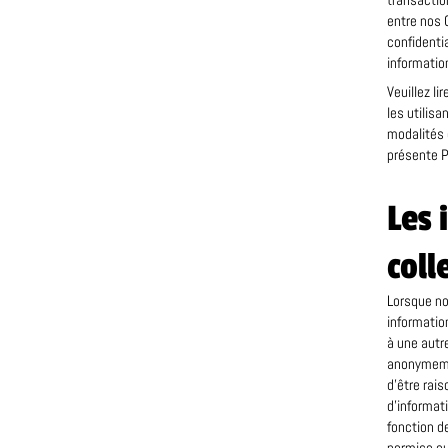
transactio
entre nos C
confidentia
informatio
Veuillez l
les utilisa
modalités d
présente Po
Les 
coll
Lorsque no
informatio
à une autr
anonymemen
d’être rai
d’informat
fonction d