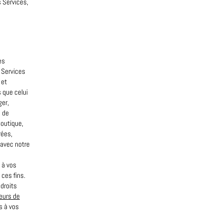
s Services,
es
s Services
 et
 que celui
ger,
s de
Boutique,
rées,
 avec notre
 à vos
 ces fins.
 droits
eurs de
s à vos