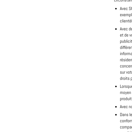
circonstan
Avec Sh
exemple
clientè
Avec de
et de v
publici
différe
informa
résiden
concern
sur vot
droits 
Lorsqu
moyen à
produit
Avec no
Dans le
conform
compara