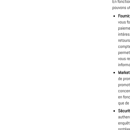
En fonctio
pouvons ut
Fournir
vous fo
paiemen
intéres
retours
compte,
permett
vous re
informa
Marketi
de pro
promoti
concern
en fonc
que de 
Sécurit
authent
enquête
protége