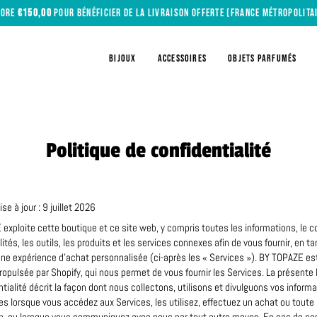
CORE
€150,00
POUR BÉNÉFICIER DE LA LIVRAISON OFFERTE (FRANCE MÉTROPOLITA
BIJOUX
ACCESSOIRES
OBJETS PARFUMÉS
Politique de confidentialité
se à jour : 9 juillet 2026
exploite cette boutique et ce site web, y compris toutes les informations, le c
ités, les outils, les produits et les services connexes afin de vous fournir, en t
 une expérience d’achat personnalisée (ci-après les « Services »). BY TOPAZE es
ropulsée par Shopify, qui nous permet de vous fournir les Services. La présente 
ntialité décrit la façon dont nous collectons, utilisons et divulguons vos inform
es lorsque vous accédez aux Services, les utilisez, effectuez un achat ou toute