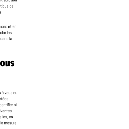
tradiction
itique de
s
vices et en
ndre les
 dans la
nous
s à vous ou
ectées
entifier ni
uivantes
lles, en
s la mesure