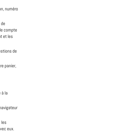
son, numéro
t de
 de compte
t et les
estions de
re panier,
 à la
navigateur
 les
vec eux.