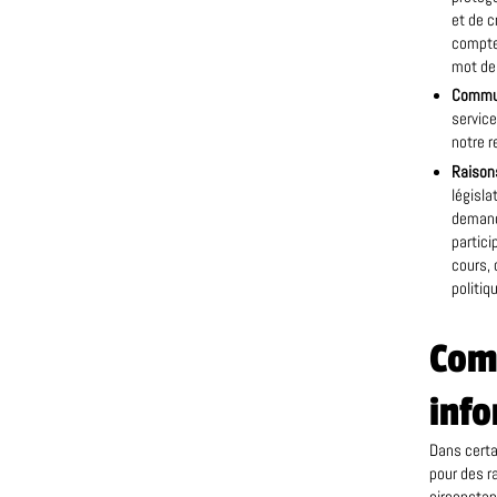
et de c
compte
mot de 
Commun
service
notre r
Raisons
législa
demand
partici
cours, 
politiq
Com
info
Dans certa
pour des r