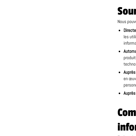
Sour
Nous pouvo
Direct
les uti
informa
Automa
produit
technol
Auprès 
en œuvr
personn
Auprès 
Comm
info