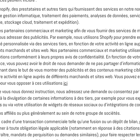
ces peuvent inclure :
opify, des prestataires et autres tiers qui fournissent des services en notre n
 gestion informatique, traitement des paiements, analyses de données, servic
le, stockage cloud, traitement et expédition).
s partenaires commerciaux et marketing afin de vous fournir des services de 
ous adresser des publicités. Par exemple, nous utilisons Shopify pour prendre e
té personnalisée via des services tiers, en fonction de votre activité en ligne au
nts marchands et sites web. Nos partenaires commerciaux et marketing utilise
tions conformément à leurs propres avis de confidentialité. En fonction de votr
ce, vous pouvez avoir le droit de nous demander de ne pas partager d’informat
ant dans le but de vous montrer des publicités et des contenus marketing cib
re activité en ligne auprès de différents marchands et sites web. Vous pouvez 
pour vous opposer à ces utilisations
ici
e vous nous donnez instruction, nous adressez une demande ou consentez par 
 la divulgation de certaines informations à des tiers, par exemple pour vous e
s ou via votre utilisation de widgets de réseaux sociaux ou d’intégrations de co
s affiliés ou plus généralement au sein de notre groupe de sociétés.
 cadre d’une transaction commerciale telle qu’une fusion ou un dépôt de bilan,
er à toute obligation légale applicable (notamment en réponse à des citations
ître, mandats de perquisition ou demandes similaires), pour faire respecter le