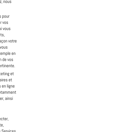
z, nous
s pour
r vos
ui vous
ts,
façon votre
 vous
exemple en
n de vos
ertinente.
keting et
ires et
 en ligne
 notamment
r, ainsi
ecter,
te,
s Services