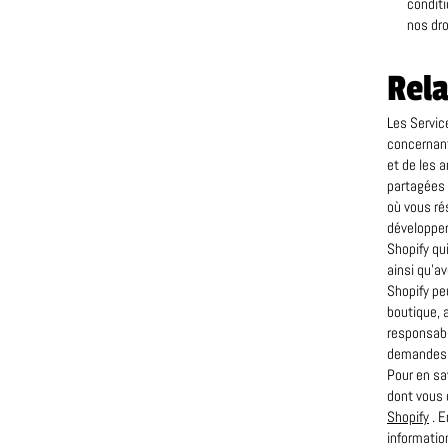
conditi
nos dro
Rela
Les Servic
concernant 
et de les 
partagées 
où vous rés
développer
Shopify qu
ainsi qu’a
Shopify pe
boutique, 
responsabl
demandes d
Pour en sav
dont vous 
Shopify
. E
informatio