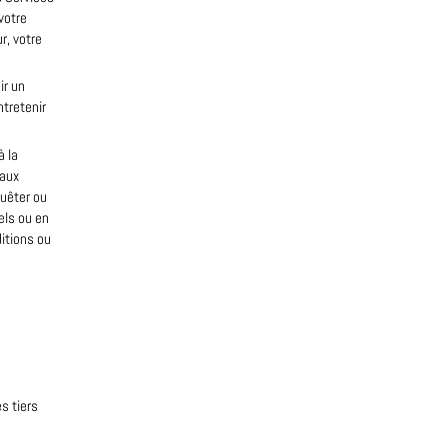
votre
r, votre
ir un
ntretenir
à la
 aux
uêter ou
els ou en
itions ou
s tiers