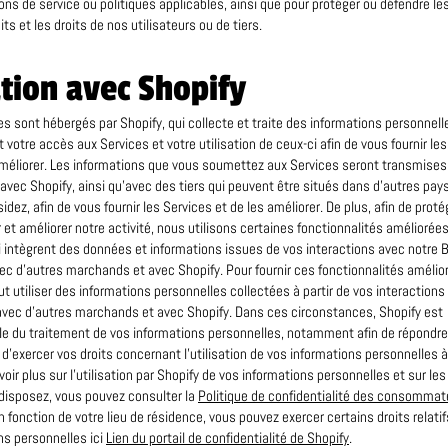
ons de service ou politiques applicables, ainsi que pour protéger ou défendre le
its et les droits de nos utilisateurs ou de tiers.
tion avec Shopify
es sont hébergés par Shopify, qui collecte et traite des informations personnell
votre accès aux Services et votre utilisation de ceux-ci afin de vous fournir le
améliorer. Les informations que vous soumettez aux Services seront transmises
avec Shopify, ainsi qu’avec des tiers qui peuvent être situés dans d’autres pays
idez, afin de vous fournir les Services et de les améliorer. De plus, afin de proté
 et améliorer notre activité, nous utilisons certaines fonctionnalités améliorée
i intègrent des données et informations issues de vos interactions avec notre 
vec d’autres marchands et avec Shopify. Pour fournir ces fonctionnalités amélio
ut utiliser des informations personnelles collectées à partir de vos interactions
avec d’autres marchands et avec Shopify. Dans ces circonstances, Shopify est
e du traitement de vos informations personnelles, notamment afin de répondre
’exercer vos droits concernant l’utilisation de vos informations personnelles à
oir plus sur l’utilisation par Shopify de vos informations personnelles et sur les
disposez, vous pouvez consulter la
Politique de confidentialité des consommat
n fonction de votre lieu de résidence, vous pouvez exercer certains droits relatif
ns personnelles ici
Lien du portail de confidentialité de Shopify
.