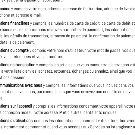
exigée par la législation applicable :
nnées
y compris votre nom, adresse, adresse de facturation, adresse de livrai
phone et adresse e-mail.
tions financières
y compris les numéros de carte de crédit, de carte de débit e
bancaire, les informations relatives aux cartes de paiement, les informations
e, les détails de transaction, le moyen de paiement, la confirmation de paiemen
détails de paiement.
ations du compte
y compris votre nom d’utilisateur, votre mot de passe, vos qu
é, vos préférences et vos paramètres.
tions de transaction
y compris les articles que vous consultez, placez dans vot
 à votre liste d’envies, achetez, retournez, échangez ou annulez, ainsi que vos
ctions passées.
mmunications avec nous
y compris les informations que vous incluez dans vos
ications avec nous, par exemple lorsque vous envoyez une enquête au service
le.
tions sur l’appareil
y compris les informations concernant votre appareil, votre 
e connexion réseau, votre adresse IP et d’autres identifiants uniques.
tions d’utilisation
y compris les informations concernant votre interaction avec
es, notamment comment et quand vous accédez aux Services ou interagissez a