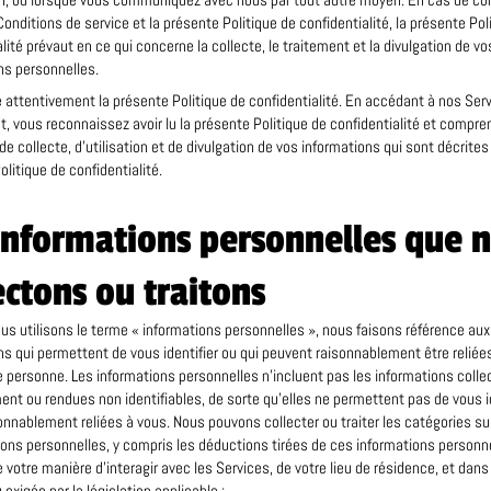
n, ou lorsque vous communiquez avec nous par tout autre moyen. En cas de con
onditions de service et la présente Politique de confidentialité, la présente Pol
lité prévaut en ce qui concerne la collecte, le traitement et la divulgation de vo
ns personnelles.
ire attentivement la présente Politique de confidentialité. En accédant à nos Ser
nt, vous reconnaissez avoir lu la présente Politique de confidentialité et compre
e collecte, d’utilisation et de divulgation de vos informations qui sont décrites
litique de confidentialité.
informations personnelles que 
ectons ou traitons
us utilisons le terme « informations personnelles », nous faisons référence aux
ns qui permettent de vous identifier ou qui peuvent raisonnablement être reliée
e personne. Les informations personnelles n’incluent pas les informations coll
t ou rendues non identifiables, de sorte qu’elles ne permettent pas de vous id
sonnablement reliées à vous. Nous pouvons collecter ou traiter les catégories s
ions personnelles, y compris les déductions tirées de ces informations personne
e votre manière d’interagir avec les Services, de votre lieu de résidence, et dan