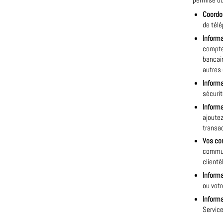
permise ou 
Coordo
de télé
Informa
compte 
bancair
autres 
Inform
sécurit
Informa
ajoutez
transa
Vos co
commun
clientè
Informa
ou votr
Informa
Servic