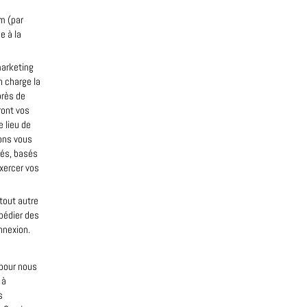
om (par
e à la
marketing
n charge la
près de
ront vos
e lieu de
ions vous
lés, basés
exercer vos
tout autre
xpédier des
nnexion.
 pour nous
 à
s